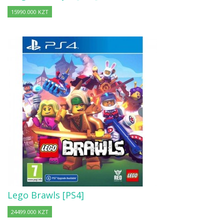
15990.000 KZT
Lego Brawls [PS4]
24499.000 KZT