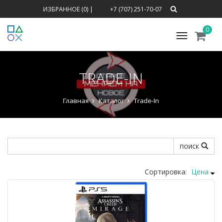
ИЗБРАННОЕ (0)
|
+7 (707) 251-70-07
0
Меню
TRADE-IN
Главная
Каталог
Trade-In
поиск
Сортировка:
Цена