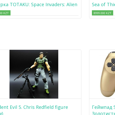
рка TOTAKU: Space Invaders: Alien
Sea of Thi
00 KZT
8999.000 KZT
ent Evil 5. Chris Redfield figure
Геймпад S
м)
Золотист