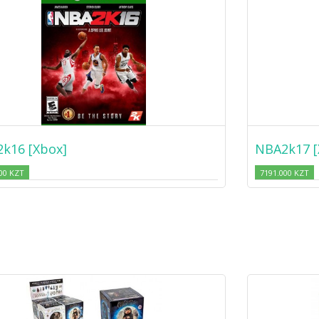
k16 [Xbox]
NBA2k17 [
00 KZT
7191.000 KZT