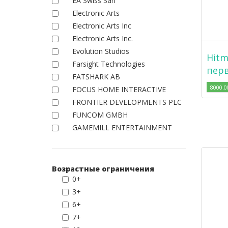
EA Swiss Sarl
Electronic Arts
Electronic Arts Inc
Electronic Arts Inc.
Evolution Studios
Hitm
Farsight Technologies
перв
FATSHARK AB
8000.0
FOCUS HOME INTERACTIVE
FRONTIER DEVELOPMENTS PLC
FUNCOM GMBH
GAMEMILL ENTERTAINMENT
Возрастные ограничения
0+
3+
6+
7+