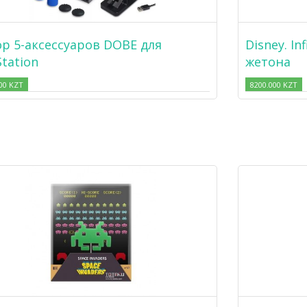
р 5-аксессуаров DOBE для
Disney. In
Station
жетона
00 KZT
8200.000 KZT