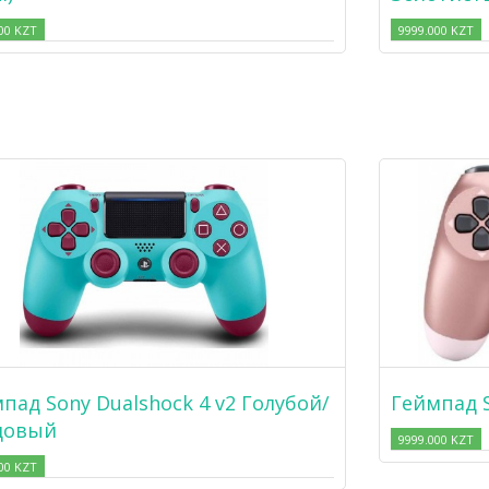
00 KZT
9999.000 KZT
пад Sony Dualshock 4 v2 Голубой/
Геймпад S
довый
9999.000 KZT
00 KZT