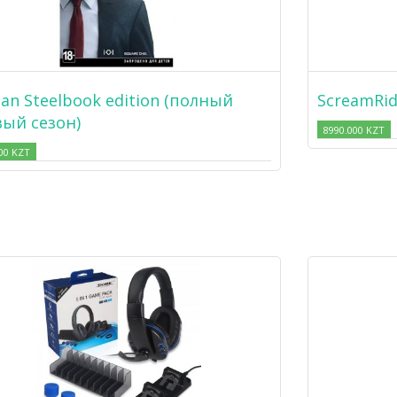
an Steelbook edition (полный
ScreamRid
ый сезон)
8990.000 KZT
00 KZT