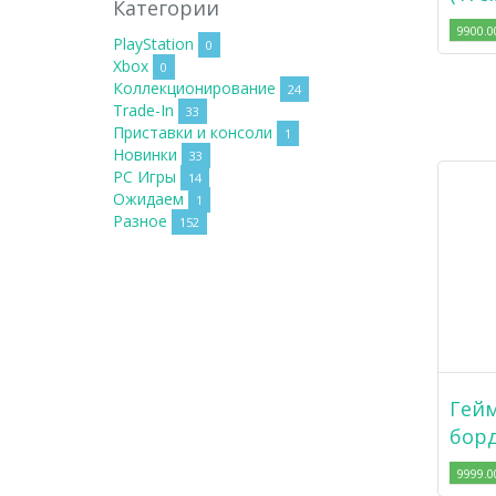
Категории
9900.0
PlayStation
0
Xbox
0
Коллекционирование
24
Trade-In
33
Приставки и консоли
1
Новинки
33
PC Игры
14
Ожидаем
1
Разное
152
Гейм
бор
9999.0