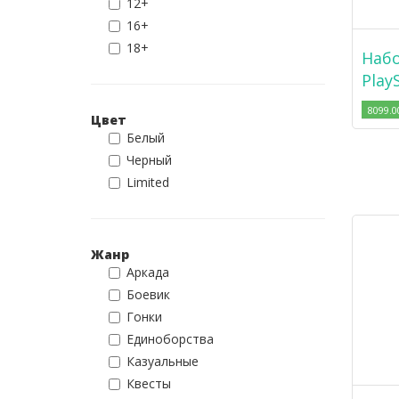
12+
16+
18+
Набо
Play
8099.0
Цвет
Белый
Черный
Limited
Жанр
Аркада
Боевик
Гонки
Единоборства
Казуальные
Квесты