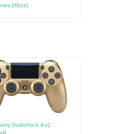
eves [Xbox]
ony Dualshock 4 v2
ый