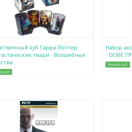
ственный куб Гарри Поттер:
Набор акс
астические твари - Волшебные
- DOBE TP
ства
7999.000 KZT
00 KZT