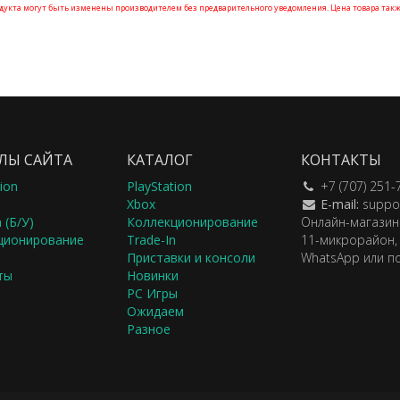
укта могут быть изменены производителем без предварительного уведомления. Цена товара такж
ЛЫ САЙТА
КАТАЛОГ
КОНТАКТЫ
ion
PlayStation
+7 (707) 251-
Xbox
E-mail:
suppo
 (Б/У)
Коллекционирование
Онлайн-магазин.
ционирование
Trade-In
11-микрорайон, 
Приставки и консоли
WhatsApp или по
ты
Новинки
PC Игры
Ожидаем
Разное