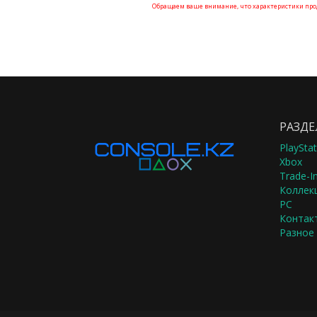
Обращаем ваше внимание, что характеристики прод
РАЗДЕ
PlayStat
Xbox
Trade-In
Коллек
PC
Контак
Разное