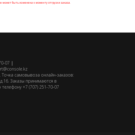
е может быть изменена к моменту отгрузки заказа.
70-07
|
rt@console.kz
 Точка самовывоза онлайн-заказов:
д.16. Заказы принимаются в
 телефону +7 (707) 251-70-07