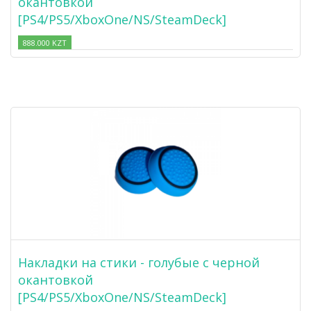
окантовкой
[PS4/PS5/XboxOne/NS/SteamDeck]
888.000 KZT
Накладки на стики - голубые с черной
окантовкой
[PS4/PS5/XboxOne/NS/SteamDeck]