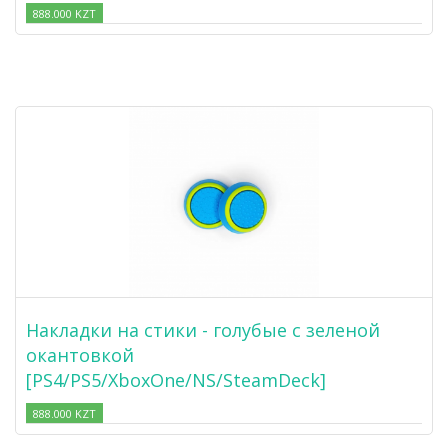
888.000 KZT
Накладки на стики - голубые с зеленой
окантовкой
[PS4/PS5/XboxOne/NS/SteamDeck]
888.000 KZT