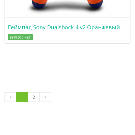
Геймпад Sony Dualshock 4 v2 Оранжевый
9999.000 KZT
«
1
2
»