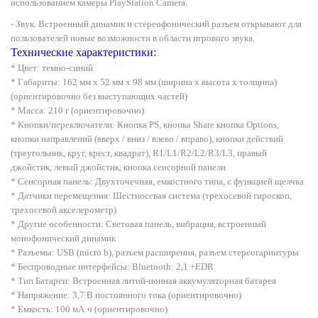
использованием камеры PlayStation Camera.
- Звук. Встроенный динамик и стереофонический разъем открывают для
пользователей новые возможности в области игрового звука.
Технические характеристики:
* Цвет: темно-синий
* Габариты: 162 мм x 52 мм x 98 мм (ширина x высота x толщина)
(ориентировочно без выступающих частей)
* Масса: 210 г (ориентировочно)
* Кнопки/переключатели: Кнопка PS, кнопка Share кнопка Options,
кнопки направлений (вверх / вниз / влево / вправо), кнопки действий
(треугольник, круг, крест, квадрат), R1/L1/R2/L2/R3/L3, правый
джойстик, левый джойстик, кнопка сенсорной панели
* Сенсорная панель: Двухточечная, емкостного типа, с функцией щелчка
* Датчики перемещения: Шестиосевая система (трехосевой гироскоп,
трехосевой акселерометр)
* Другие особенности: Световая панель, вибрация, встроенный
монофонический динамик
* Разъемы: USB (micro b), разъем расширения, разъем стереогарнитуры
* Беспроводные интерфейсы: Bluetooth: 2,1 +EDR
* Тип Батареи: Встроенная литий-ионная аккумуляторная батарея
* Напряжение: 3,7 В постоянного тока (ориентировочно)
* Емкость: 100 мА·ч (ориентировочно)