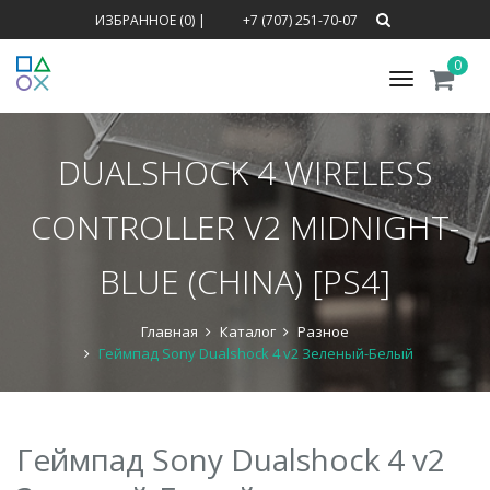
ИЗБРАННОЕ (0)
|
+7 (707) 251-70-07
0
Меню
DUALSHOCK 4 WIRELESS
CONTROLLER V2 MIDNIGHT-
BLUE (CHINA) [PS4]
Главная
Каталог
Разное
Геймпад Sony Dualshock 4 v2 Зеленый-Белый
Геймпад Sony Dualshock 4 v2