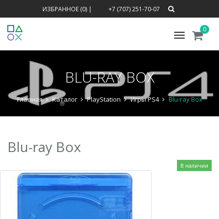
ИЗБРАННОЕ (0)
|
+7 (707) 251-70-07
0
Меню
BLU-RAY BOX
Главная
Каталог
PlayStation
Игры PS4
Blu-ray Box
Blu-ray Box
В наличии