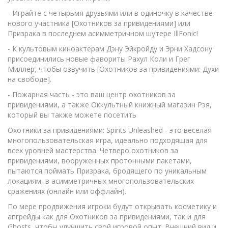
- Играйте с четырьмя друзьями или в одиночку в качестве
нового участника [Охотников за привидениями] или
Призрака в последнем асимметричном шутере IllFonic!
- К культовым киноактерам Дэну Эйкройду и Эрни Хадсону
присоединились новые фавориты Рахул Коли и Грег
Миллер, чтобы озвучить [Охотников за привидениями: Духи
на свободе].
- Пожарная часть - это ваш центр охотников за
привидениями, а также Оккультный книжный магазин Рэя,
который вы также можете посетить
Охотники за привидениями: Spirits Unleashed - это веселая
многопользовательская игра, идеально подходящая для
всех уровней мастерства. Четверо охотников за
привидениями, вооруженных протонными пакетами,
пытаются поймать Призрака, бродящего по уникальным
локациям, в асимметричных многопользовательских
сражениях (онлайн или оффлайн).
По мере продвижения игроки будут открывать косметику и
апгрейды как для Охотников за привидениями, так и для
Ghosts, чтобы улучшить свой игровой опыт. Внешний вид и