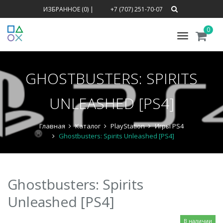
ИЗБРАННОЕ (0)
|
+7 (707) 251-70-07
0
Меню
GHOSTBUSTERS: SPIRITS
UNLEASHED [PS4]
Главная
Каталог
PlayStation
Игры PS4
Ghostbusters: Spirits Unleashed [PS4]
Ghostbusters: Spirits
Unleashed [PS4]
В наличии