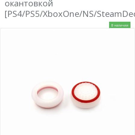
окантовкой
[PS4/PS5/XboxOne/NS/SteamDe
В наличии