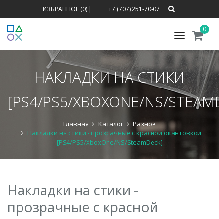
ИЗБРАННОЕ (0)
|
+7 (707) 251-70-07
0
Меню
НАКЛАДКИ НА СТИКИ
[PS4/PS5/XBOXONE/NS/STEAM
Главная
Каталог
Разное
Накладки на стики - прозрачные с красной окантовкой
[PS4/PS5/XboxOne/NS/SteamDeck]
Накладки на стики -
прозрачные с красной