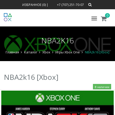
ИЗБРАННОЕ (0)
|
+7 (707) 251-70-07
0
Меню
NBA2K16
Главная
Каталог
Xbox
Игры Xbox One
NBA2k16 [Xbox]
NBA2k16 [Xbox]
В наличии