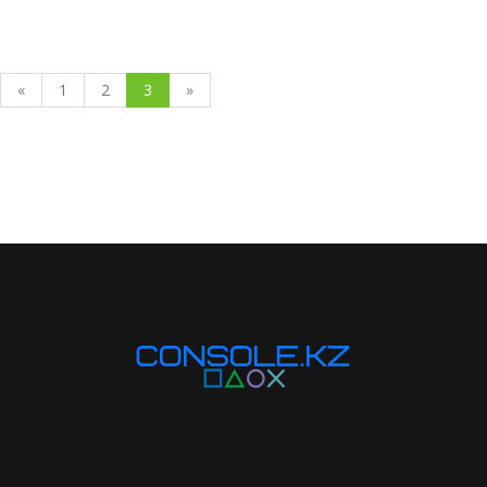
«
1
2
3
»