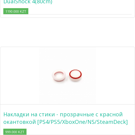
DualShock 4(80cm)
1190.000 KZT
Накладки на стики - прозрачные с красной
окантовкой [PS4/PS5/XboxOne/NS/SteamDeck]
999.000 KZT