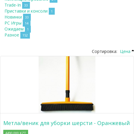
Trade-In
33
Приставки и консоли
1
Новинки
33
PC Игры
14
Ожидаем
1
Разное
152
Сортировка:
Цена
Метла/веник для уборки шерсти - Оранжевый
4490.000 KZT