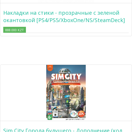
Накладки на стики - прозрачные с зеленой
окантовкой [PS4/PS5/XboxOne/NS/SteamDeck]
888.000 KZT
Sim City Города будущего - Дополнение (код,