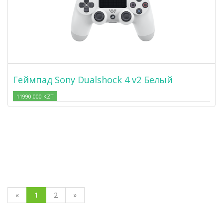
Геймпад Sony Dualshock 4 v2 Белый
11990.000 KZT
«
1
2
»