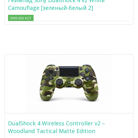
Геймпад Sony Dualshock 4 v2 White
Camouflage [зеленый-белый 2]
9999.000 KZT
DualShock 4 Wireless Controller v2 –
Woodland Tactical Matte Edition