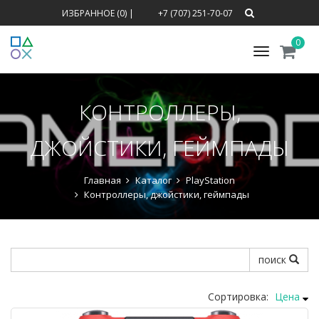
ИЗБРАННОЕ (0)
|
+7 (707) 251-70-07
0
Меню
КОНТРОЛЛЕРЫ,
ДЖОЙСТИКИ, ГЕЙМПАДЫ
Главная
Каталог
PlayStation
Контроллеры, джойстики, геймпады
поиск
Сортировка:
Цена