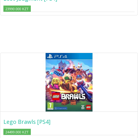
23990.000 KZT
Lego Brawls [PS4]
24499.000 KZT