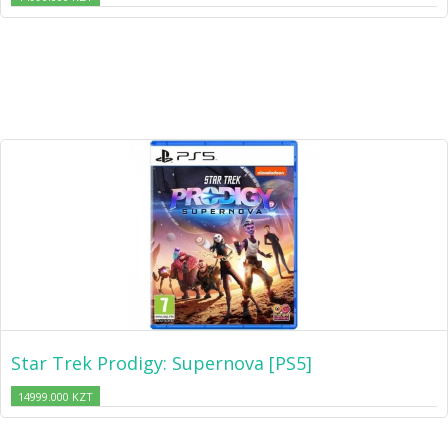
Star Trek Prodigy: Supernova [PS5]
14999.000 KZT