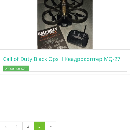
Call of Duty Black Ops II Квадрокоптер MQ-27
29000.000 KZT
«
1
2
3
»