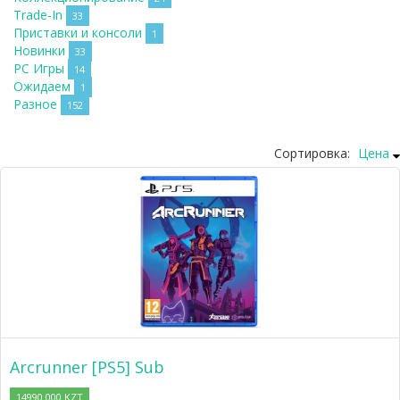
Trade-In
33
Приставки и консоли
1
Новинки
33
PC Игры
14
Ожидаем
1
Разное
152
Сортировка:
Цена
Arcrunner [PS5] Sub
14990.000 KZT