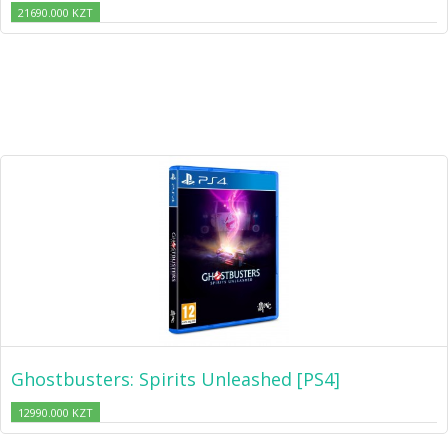
21690.000 KZT
Ghostbusters: Spirits Unleashed [PS4]
12990.000 KZT